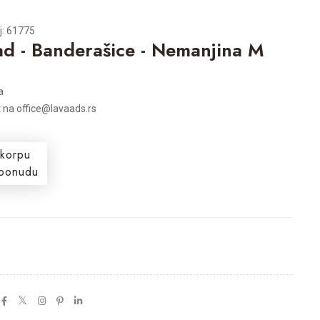
j: 61775
d - Banderašice - Nemanjina M
a
t na office@lavaads.rs
 korpu
i ponudu
s