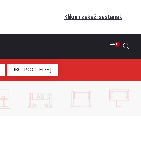
Klikni i zakaži sastanak
0
POGLEDAJ