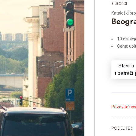
BILBORDI
Kataloški bro
Beogra
10 displej
Cena: upi
Stavi u
i zatraž
Pozovite na
PODELITE :