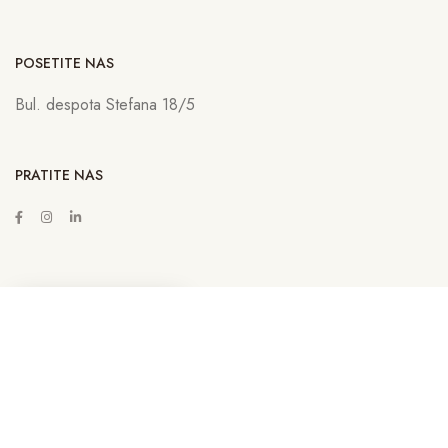
POSETITE NAS
Bul. despota Stefana 18/5
PRATITE NAS
ZAKAŽITE SASTANAK
Copyright © 2022
Lava Advertising
Sva prava zadržana. Neovlašćeno