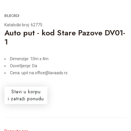
BILBORDI
Kataloški broj: 62775
Auto put - kod Stare Pazove DV01-
1
Dimenzije: 10m x 4m
Osvetljenje: Da
Cena: upit na office@lavaads.rs
Stavi u korpu
i zatraži ponudu