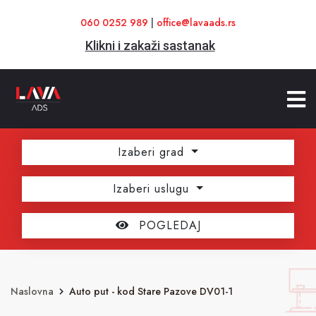
060 0252 989
|
office@lavaads.rs
Klikni i zakaži sastanak
Izaberi grad
Izaberi uslugu
POGLEDAJ
Naslovna
Auto put - kod Stare Pazove DV01-1