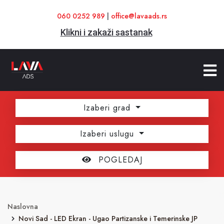
060 0252 989
|
office@lavaads.rs
Klikni i zakaži sastanak
Izaberi grad
Izaberi uslugu
POGLEDAJ
Naslovna
Novi Sad - LED Ekran - Ugao Partizanske i Temerinske JP