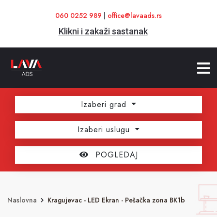
060 0252 989
|
office@lavaads.rs
Klikni i zakaži sastanak
Izaberi grad
Izaberi uslugu
POGLEDAJ
Naslovna
Kragujevac - LED Ekran - Pešačka zona BK1b