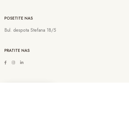
POSETITE NAS
Bul. despota Stefana 18/5
PRATITE NAS
ZAKAŽITE SASTANAK
Copyright © 2022
Lava Advertising
Sva prava zadržana. Neovlašćeno