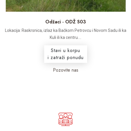
Odžaci - ODŽ S03
Lokacija: Raskrsnica, izlaz ka Bačkom Petrovcu i Novom Sadu ili ka
Kuli ili ka centru....
Stavi u korpu
i zatraži ponudu
Pozovite nas