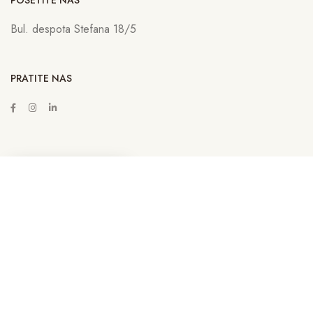
POSETITE NAS
Bul. despota Stefana 18/5
PRATITE NAS
ZAKAŽITE SASTANAK
Copyright © 2022
Lava Advertising
Sva prava zadržana. Neovlašćeno
kopiranje, preuzimanje i korišćenje sadržaja sa sajta sankcioniše se u
skladu sa Zakonom. | By
Lava NET