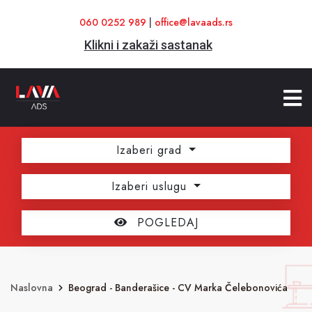
060 0252 989
|
office@lavaads.rs
Klikni i zakaži sastanak
Izaberi grad
Izaberi uslugu
POGLEDAJ
Naslovna
Beograd - Banderašice - CV Marka Čelebonovića