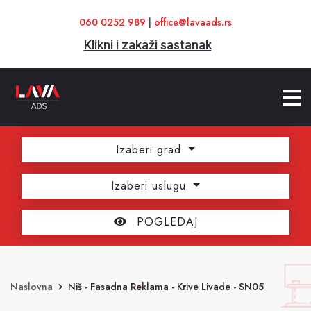
060 0252 989
|
office@lavaads.rs
Klikni i zakaži sastanak
Izaberi grad
Izaberi uslugu
POGLEDAJ
Naslovna
Niš - Fasadna Reklama - Krive Livade - SN05