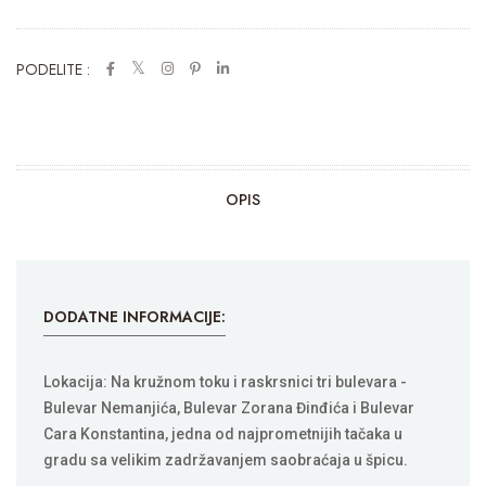
PODELITE :
OPIS
DODATNE INFORMACIJE:
Lokacija: Na kružnom toku i raskrsnici tri bulevara -
Bulevar Nemanjića, Bulevar Zorana Đinđića i Bulevar
Cara Konstantina, jedna od najprometnijih tačaka u
gradu sa velikim zadržavanjem saobraćaja u špicu.