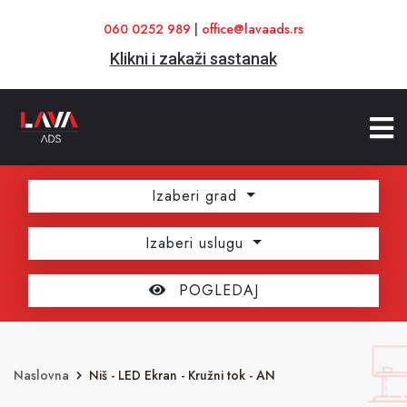
060 0252 989
|
office@lavaads.rs
Klikni i zakaži sastanak
Izaberi grad
Izaberi uslugu
POGLEDAJ
Naslovna
Niš - LED Ekran - Kružni tok - AN