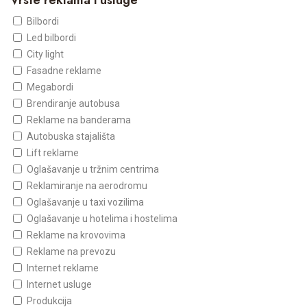
Vrste reklama i usluge
Bilbordi
Led bilbordi
City light
Fasadne reklame
Megabordi
Brendiranje autobusa
Reklame na banderama
Autobuska stajališta
Lift reklame
Oglašavanje u tržnim centrima
Reklamiranje na aerodromu
Oglašavanje u taxi vozilima
Oglašavanje u hotelima i hostelima
Reklame na krovovima
Reklame na prevozu
Internet reklame
Internet usluge
Produkcija