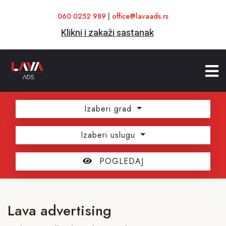
060 0252 989
|
office@lavaads.rs
Klikni i zakaži sastanak
Izaberi grad
Izaberi uslugu
POGLEDAJ
Lava advertising