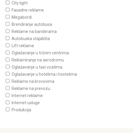
City light
Fasadne reklame
Megabordi
Brendiranje autobusa
Reklame na banderama
Autobuska stajališta
Lift reklame
Oglašavanje u tržnim centrima
Reklamiranje na aerodromu
Oglašavanje u taxi vozilima
Oglašavanje u hotelima i hostelima
Reklame na krovovima
Reklame na prevozu
Internet reklame
Internet usluge
Produkcija