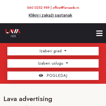
060 0252 989
|
office@lavaads.rs
Klikni i zakaži sastanak
Izaberi grad
Izaberi uslugu
POGLEDAJ
Lava advertising