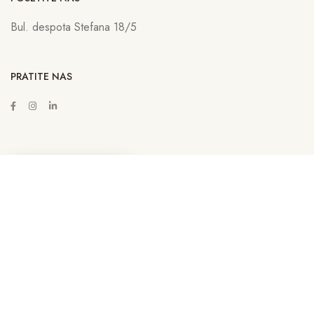
Bul. despota Stefana 18/5
PRATITE NAS
ZAKAŽITE SASTANAK
Copyright © 2022
Lava Advertising
Sva prava zadržana. Neovlašćeno
kopiranje, preuzimanje i korišćenje sadržaja sa sajta sankcioniše se u
skladu sa Zakonom. | By
Lava NET