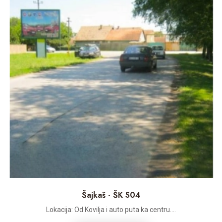
Šajkaš - ŠK S04
Lokacija: Od Kovilja i auto puta ka centru....