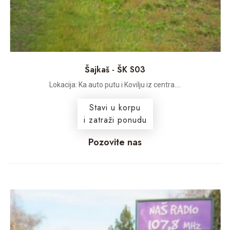
Šajkaš - ŠK S03
Lokacija: Ka auto putu i Kovilju iz centra....
Stavi u korpu
i zatraži ponudu
Pozovite nas