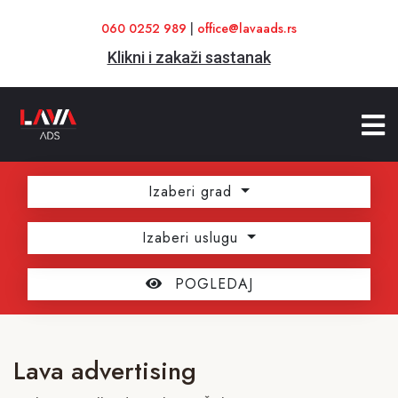
060 0252 989
|
office@lavaads.rs
Klikni i zakaži sastanak
Izaberi grad
Izaberi uslugu
POGLEDAJ
Lava advertising