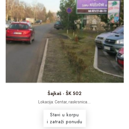
Šajkaš - ŠK S02
Lokacija: Centar, raskrsnica....
Stavi u korpu
i zatraži ponudu