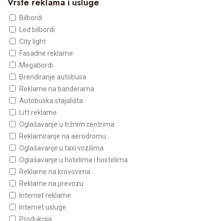
Vrste reklama i usluge
Bilbordi
Led bilbordi
City light
Fasadne reklame
Megabordi
Brendiranje autobusa
Reklame na banderama
Autobuska stajališta
Lift reklame
Oglašavanje u tržnim centrima
Reklamiranje na aerodromu
Oglašavanje u taxi vozilima
Oglašavanje u hotelima i hostelima
Reklame na krovovima
Reklame na prevozu
Internet reklame
Internet usluge
Produkcija