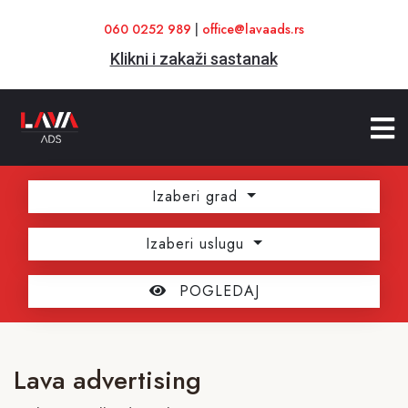
060 0252 989
|
office@lavaads.rs
Klikni i zakaži sastanak
Izaberi grad
Izaberi uslugu
POGLEDAJ
Lava advertising