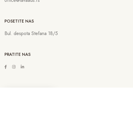
office@lavaads.rs
POSETITE NAS
Bul. despota Stefana 18/5
PRATITE NAS
ZAKAŽITE SASTANAK
Copyright © 2022
Lava Advertising
Sva prava zadržana. Neovlašćeno