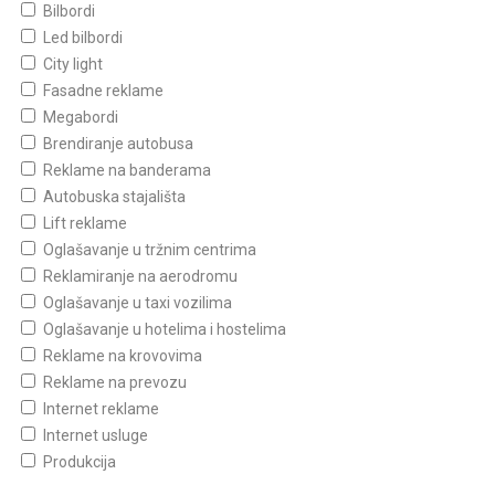
Bilbordi
Led bilbordi
City light
Fasadne reklame
Megabordi
Brendiranje autobusa
Reklame na banderama
Autobuska stajališta
Lift reklame
Oglašavanje u tržnim centrima
Reklamiranje na aerodromu
Oglašavanje u taxi vozilima
Oglašavanje u hotelima i hostelima
Reklame na krovovima
Reklame na prevozu
Internet reklame
Internet usluge
Produkcija