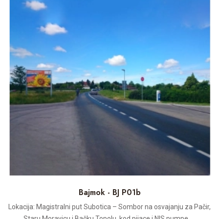
Bajmok - BJ P01b
Lokacija: Magistralni put Subotica – Sombor na osvajanju za Pačir,
Staru Moravicu i Bačku Topolu, kod pijace i NIS pumpe. ...