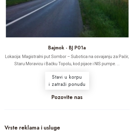
Bajmok - BJ P01a
Lokacija: Magistralni put Sombor – Subotica na osvajanju za Pačir,
Staru Moravicu i Bačku Topolu, kod pijace i NIS pumpe. ...
Stavi u korpu
i zatraži ponudu
Pozovite nas
Vrste reklama i usluge