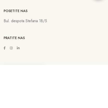
POSETITE NAS
Bul. despota Stefana 18/5
PRATITE NAS
ZAKAŽITE SASTANAK
Copyright © 2022
Lava Advertising
Sva prava zadržana. Neovlašćeno
kopiranje, preuzimanje i korišćenje sadržaja sa sajta sankcioniše se u