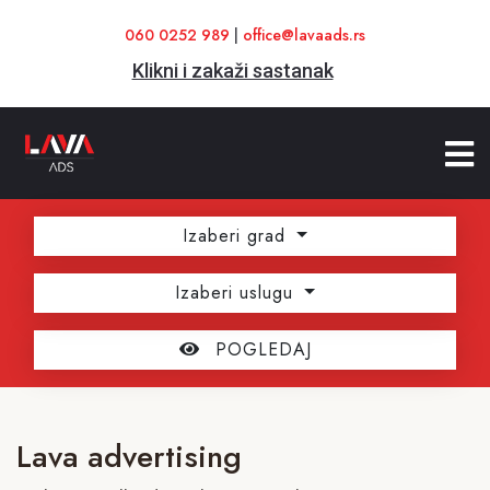
060 0252 989
|
office@lavaads.rs
Klikni i zakaži sastanak
Izaberi grad
Izaberi uslugu
POGLEDAJ
Lava advertising