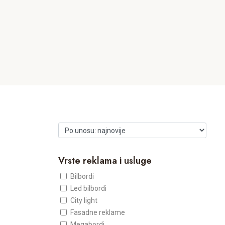
Vrste reklama i usluge
Bilbordi
Led bilbordi
City light
Fasadne reklame
Megabordi