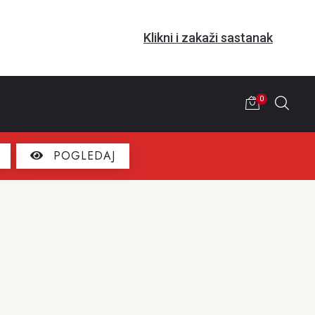
Klikni i zakaži sastanak
0
POGLEDAJ