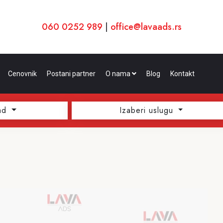
060 0252 989
|
office@lavaads.rs
Cenovnik
Postani partner
O nama
Blog
Kontakt
ad
Izaberi uslugu