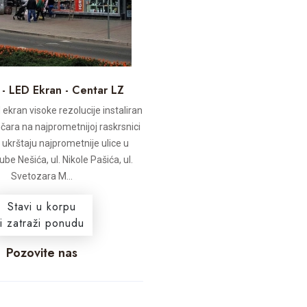
 - LED Ekran - Centar LZ
 ekran visoke rezolucije instaliran
čara na najprometnijoj raskrsnici
e ukrštaju najprometnije ulice u
jube Nešića, ul. Nikole Pašića, ul.
Svetozara M...
Stavi u korpu
i zatraži ponudu
Pozovite nas