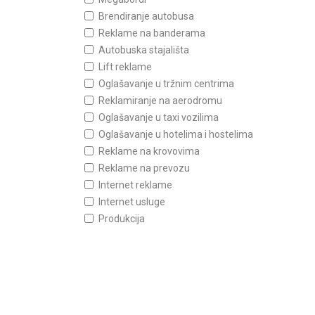
Brendiranje autobusa
Reklame na banderama
Autobuska stajališta
Lift reklame
Oglašavanje u tržnim centrima
Reklamiranje na aerodromu
Oglašavanje u taxi vozilima
Oglašavanje u hotelima i hostelima
Reklame na krovovima
Reklame na prevozu
Internet reklame
Internet usluge
Produkcija