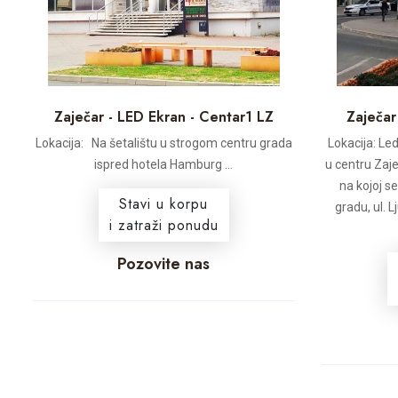
Zaječar - LED Ekran - Centar1 LZ
Zaječar
Lokacija: Na šetalištu u strogom centru grada
Lokacija: Led
ispred hotela Hamburg ...
u centru Zaje
na kojoj s
Stavi u korpu
gradu, ul. L
i zatraži ponudu
Pozovite nas