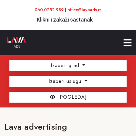
060 0252 989
|
office@lavaads.rs
Klikni i zakaži sastanak
Izaberi grad
Izaberi uslugu
POGLEDAJ
Lava advertising