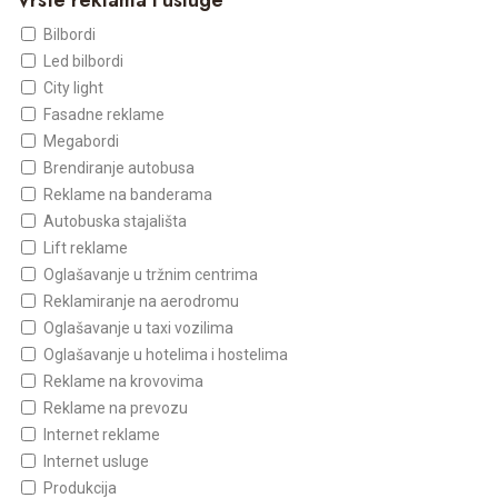
Vrste reklama i usluge
Bilbordi
Led bilbordi
City light
Fasadne reklame
Megabordi
Brendiranje autobusa
Reklame na banderama
Autobuska stajališta
Lift reklame
Oglašavanje u tržnim centrima
Reklamiranje na aerodromu
Oglašavanje u taxi vozilima
Oglašavanje u hotelima i hostelima
Reklame na krovovima
Reklame na prevozu
Internet reklame
Internet usluge
Produkcija