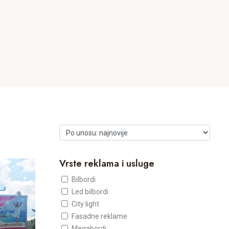
Vrste reklama i usluge
Bilbordi
Led bilbordi
City light
Fasadne reklame
Megabordi