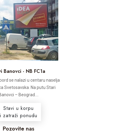
i Banovci - NB FC1a
lbord se nalazi u centaru naselja
ica Svetosavska. Na putu Stari
Banovci – Beograd....
Stavi u korpu
i zatraži ponudu
Pozovite nas