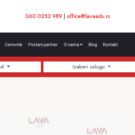
060 0252 989
|
office@lavaads.rs
Cenovnik
Postani partner
O nama
Blog
Kontakt
ad
Izaberi uslugu