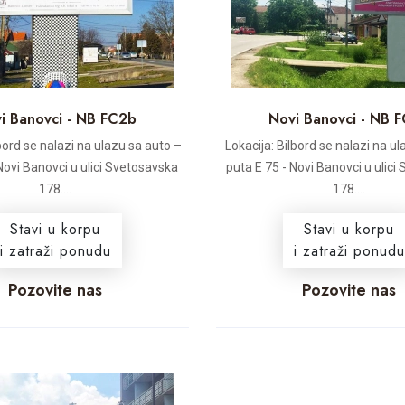
i Banovci - NB FC2b
Novi Banovci - NB 
lbord se nalazi na ulazu sa auto –
Lokacija: Bilbord se nalazi na ul
Novi Banovci u ulici Svetosavska
puta E 75 - Novi Banovci u ulic
178....
178....
Stavi u korpu
Stavi u korpu
i zatraži ponudu
i zatraži ponudu
Pozovite nas
Pozovite nas