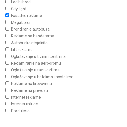
Led bilbordi
City light
Fasadne reklame
Megabordi
Brendiranje autobusa
Reklame na banderama
Autobuska stajališta
Lift reklame
Oglašavanje u tržnim centrima
Reklamiranje na aerodromu
Oglašavanje u taxi vozilima
Oglašavanje u hotelima i hostelima
Reklame na krovovima
Reklame na prevozu
Internet reklame
Internet usluge
Produkcija