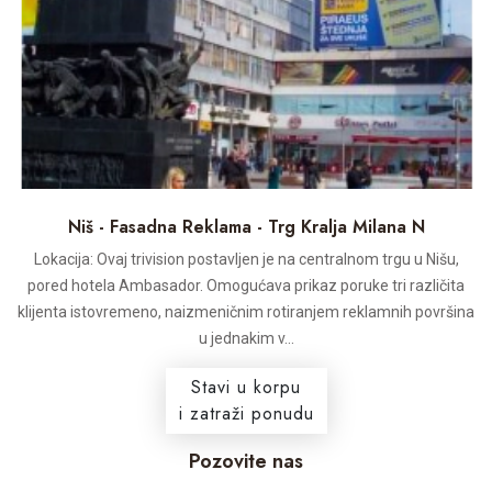
Niš - Fasadna Reklama - Trg Kralja Milana N
Lokacija: Ovaj trivision postavljen je na centralnom trgu u Nišu,
pored hotela Ambasador. Omogućava prikaz poruke tri različita
klijenta istovremeno, naizmeničnim rotiranjem reklamnih površina
u jednakim v...
Stavi u korpu
i zatraži ponudu
Pozovite nas