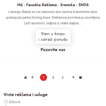
Niš - Fasadna Reklama - Sremska - SN06
Lokacija: Nalazi se na raskrsnici dve veoma frekventne ulice,
prekoputa parka Svetog Save. Reklamna površina je osvetljena
Led rasvetom, vidljiva iz velike daljine....
Stavi u korpu
i zatraži ponudu
Pozovite nas
1
2
3
Vrste reklama i usluge
Bilbordi