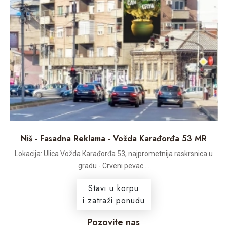
Niš - Fasadna Reklama - Vožda Karađorđa 53 MR
Lokacija: Ulica Vožda Karađorđa 53, najprometnija raskrsnica u
gradu - Crveni pevac....
Stavi u korpu
i zatraži ponudu
Pozovite nas