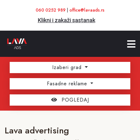
060 0252 989
|
office@lavaads.rs
Klikni i zakaži sastanak
Izaberi grad
Fasadne reklame
POGLEDAJ
Lava advertising