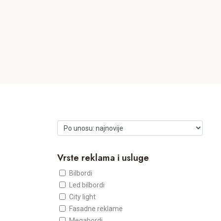
Vrste reklama i usluge
Bilbordi
Led bilbordi
City light
Fasadne reklame
Megabordi