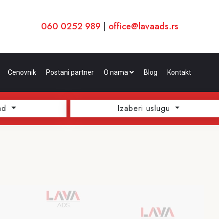
060 0252 989
|
office@lavaads.rs
Cenovnik
Postani partner
O nama
Blog
Kontakt
ad
Izaberi uslugu