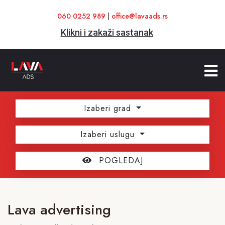
060 0252 989
|
office@lavaads.rs
Klikni i zakaži sastanak
Izaberi grad
Izaberi uslugu
POGLEDAJ
Lava advertising