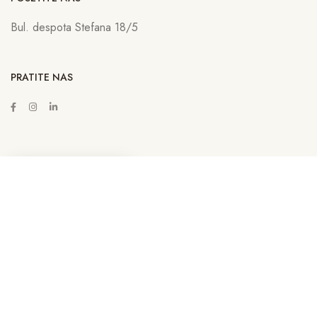
Bul. despota Stefana 18/5
PRATITE NAS
ZAKAŽITE SASTANAK
Copyright © 2022
Lava Advertising
Sva prava zadržana. Neovlašćeno
kopiranje, preuzimanje i korišćenje sadržaja sa sajta sankcioniše se u
skladu sa Zakonom. | By
Lava NET