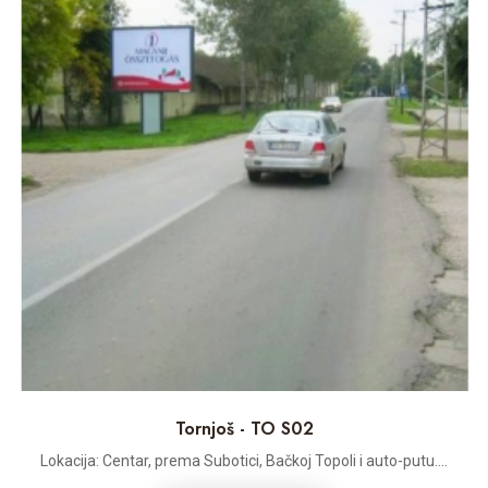
Tornjoš - TO S02
Lokacija: Centar, prema Subotici, Bačkoj Topoli i auto-putu....