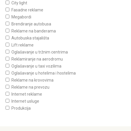
City light
Fasadne reklame
Megabordi
Brendiranje autobusa
Reklame na banderama
Autobuska stajališta
Lift reklame
Oglašavanje u tržnim centrima
Reklamiranje na aerodromu
Oglašavanje u taxi vozilima
Oglašavanje u hotelima i hostelima
Reklame na krovovima
Reklame na prevozu
Internet reklame
Internet usluge
Produkcija