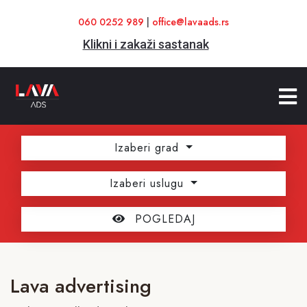
060 0252 989
|
office@lavaads.rs
Klikni i zakaži sastanak
Izaberi grad
Izaberi uslugu
POGLEDAJ
Lava advertising