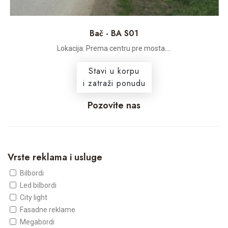
Bač - BA S01
Lokacija: Prema centru pre mosta....
Stavi u korpu
i zatraži ponudu
Pozovite nas
Vrste reklama i usluge
Bilbordi
Led bilbordi
City light
Fasadne reklame
Megabordi