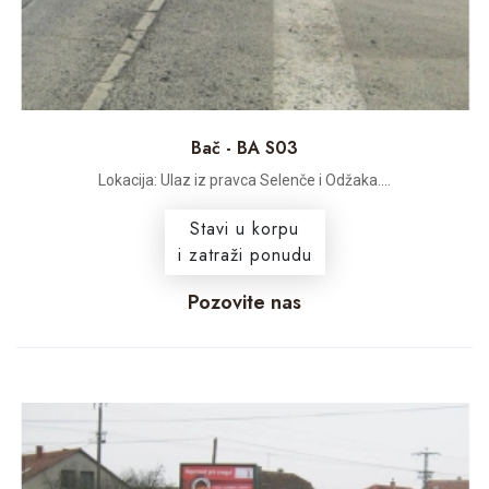
Bač - BA S03
Lokacija: Ulaz iz pravca Selenče i Odžaka....
Stavi u korpu
i zatraži ponudu
Pozovite nas