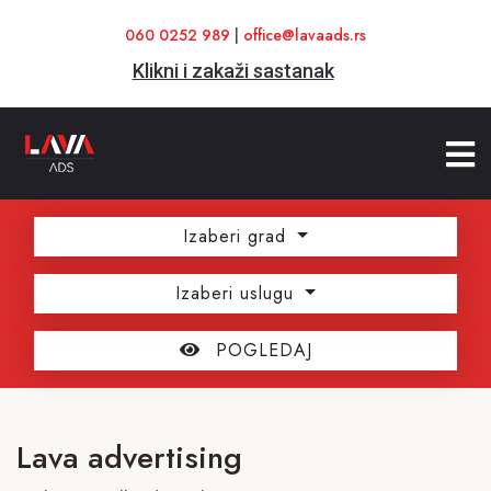
060 0252 989
|
office@lavaads.rs
Klikni i zakaži sastanak
Izaberi grad
Izaberi uslugu
POGLEDAJ
Lava advertising