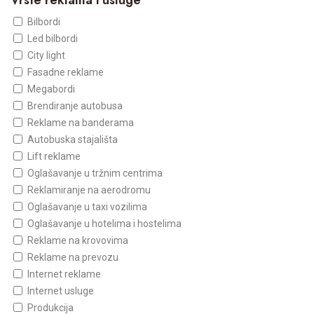
Vrste reklama i usluge
Bilbordi
Led bilbordi
City light
Fasadne reklame
Megabordi
Brendiranje autobusa
Reklame na banderama
Autobuska stajališta
Lift reklame
Oglašavanje u tržnim centrima
Reklamiranje na aerodromu
Oglašavanje u taxi vozilima
Oglašavanje u hotelima i hostelima
Reklame na krovovima
Reklame na prevozu
Internet reklame
Internet usluge
Produkcija