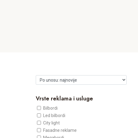
Vrste reklama i usluge
Bilbordi
Led bilbordi
City light
Fasadne reklame
Megabordi