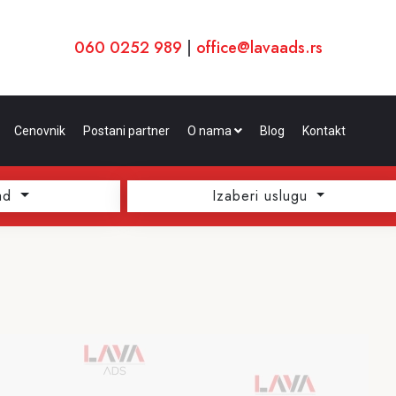
060 0252 989
|
office@lavaads.rs
Cenovnik
Postani partner
O nama
Blog
Kontakt
ad
Izaberi uslugu