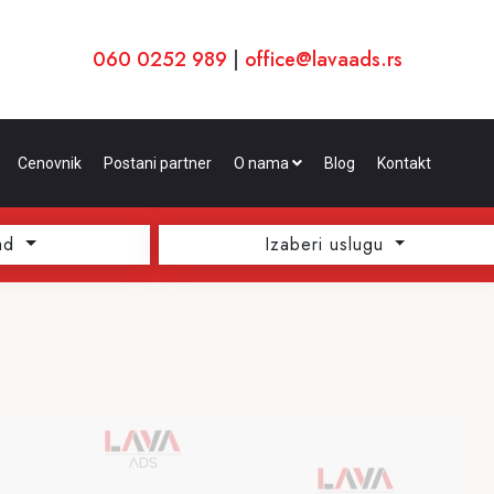
060 0252 989
|
office@lavaads.rs
Cenovnik
Postani partner
O nama
Blog
Kontakt
ad
Izaberi uslugu