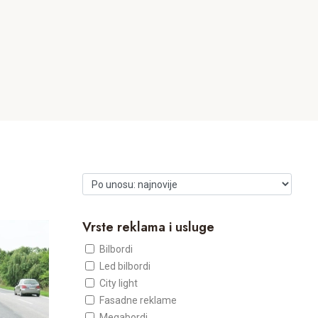
Vrste reklama i usluge
Bilbordi
Led bilbordi
City light
Fasadne reklame
Megabordi