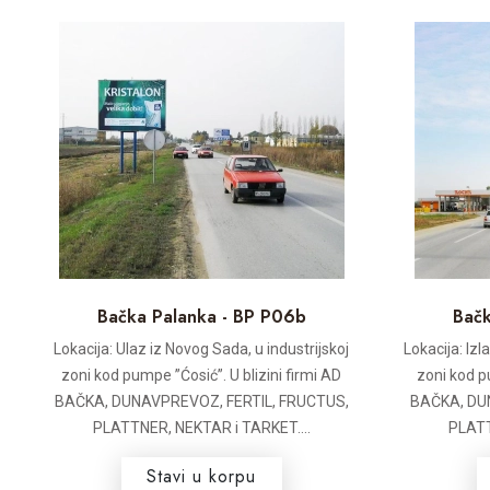
Bačka Palanka - BP P06b
Bačk
Lokacija: Ulaz iz Novog Sada, u industrijskoj
Lokacija: Iz
zoni kod pumpe ”Ćosić”. U blizini firmi AD
zoni kod p
BAČKA, DUNAVPREVOZ, FERTIL, FRUCTUS,
BAČKA, DU
PLATTNER, NEKTAR i TARKET....
PLATT
Stavi u korpu