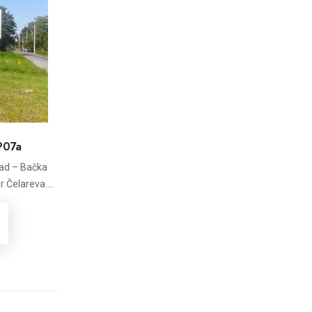
P07a
Sad – Bačka
 Čelareva....