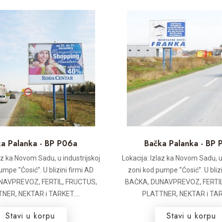
a Palanka - BP P06a
Bačka Palanka - BP
laz ka Novom Sadu, u industrijskoj
Lokacija: Izlaz ka Novom Sadu, u 
umpe ”Ćosić”. U blizini firmi AD
zoni kod pumpe ”Ćosić”. U blizi
NAVPREVOZ, FERTIL, FRUCTUS,
BAČKA, DUNAVPREVOZ, FERTIL
NER, NEKTAR i TARKET....
PLATTNER, NEKTAR i TARK
Stavi u korpu
Stavi u korpu