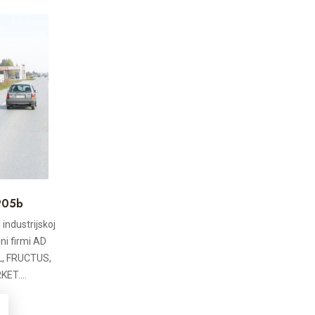
 P05b
industrijskoj
ni firmi AD
, FRUCTUS,
ET....