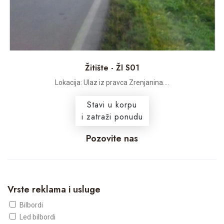
Žitište - ŽI S01
Lokacija: Ulaz iz pravca Zrenjanina....
Stavi u korpu
i zatraži ponudu
Pozovite nas
Vrste reklama i usluge
Bilbordi
Led bilbordi