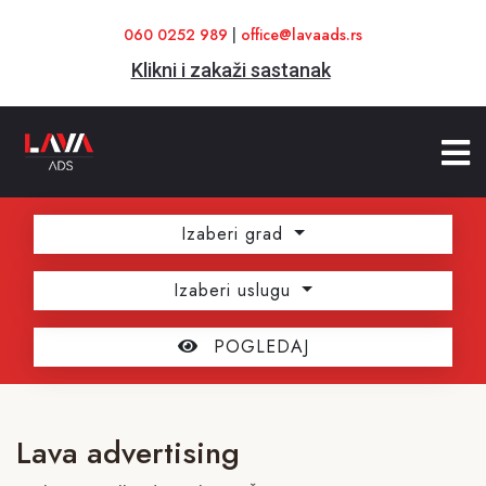
060 0252 989
|
office@lavaads.rs
Klikni i zakaži sastanak
Izaberi grad
Izaberi uslugu
POGLEDAJ
Lava advertising