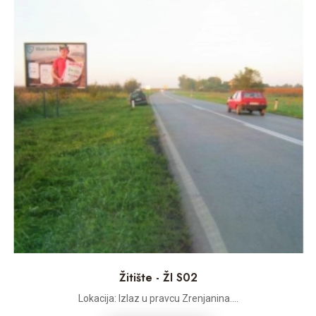
Žitište - ŽI S02
Lokacija: Izlaz u pravcu Zrenjanina....