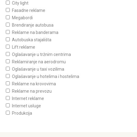
City light
Fasadne reklame
Megabordi
Brendiranje autobusa
Reklame na banderama
Autobuska stajališta
Lift reklame
Oglašavanje u tržnim centrima
Reklamiranje na aerodromu
Oglašavanje u taxi vozilima
Oglašavanje u hotelima i hostelima
Reklame na krovovima
Reklame na prevozu
Internet reklame
Internet usluge
Produkcija