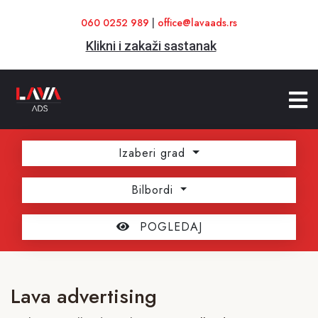
060 0252 989
|
office@lavaads.rs
Klikni i zakaži sastanak
Izaberi grad
Bilbordi
POGLEDAJ
Lava advertising