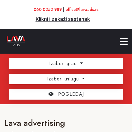
060 0252 989
|
office@lavaads.rs
Klikni i zakaži sastanak
Izaberi grad
Izaberi uslugu
POGLEDAJ
Lava advertising