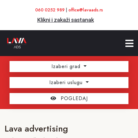
060 0252 989
|
office@lavaads.rs
Klikni i zakaži sastanak
Izaberi grad
Izaberi uslugu
POGLEDAJ
Lava advertising