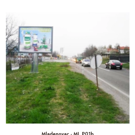
Mladenovac - ML P01b