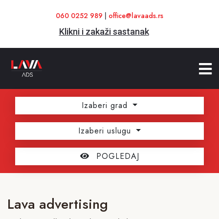
060 0252 989
|
office@lavaads.rs
Klikni i zakaži sastanak
Izaberi grad
Izaberi uslugu
POGLEDAJ
Lava advertising