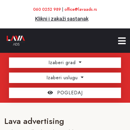
060 0252 989
|
office@lavaads.rs
Klikni i zakaži sastanak
Izaberi grad
Izaberi uslugu
POGLEDAJ
Lava advertising