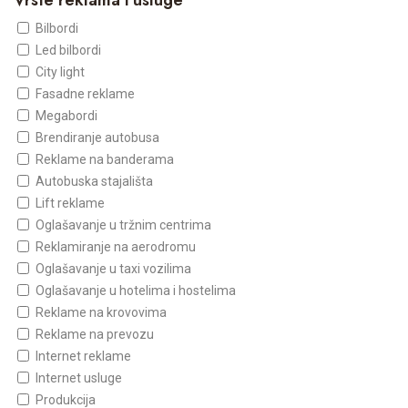
Vrste reklama i usluge
Bilbordi
Led bilbordi
City light
Fasadne reklame
Megabordi
Brendiranje autobusa
Reklame na banderama
Autobuska stajališta
Lift reklame
Oglašavanje u tržnim centrima
Reklamiranje na aerodromu
Oglašavanje u taxi vozilima
Oglašavanje u hotelima i hostelima
Reklame na krovovima
Reklame na prevozu
Internet reklame
Internet usluge
Produkcija