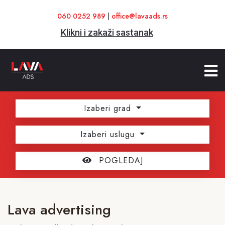
060 0252 989
|
office@lavaads.rs
Klikni i zakaži sastanak
Izaberi grad
Izaberi uslugu
POGLEDAJ
Lava advertising