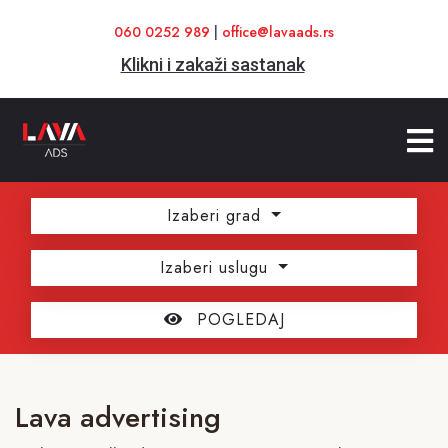
060 0252 989
|
office@lavaads.rs
Klikni i zakaži sastanak
Izaberi grad
Izaberi uslugu
POGLEDAJ
Lava advertising