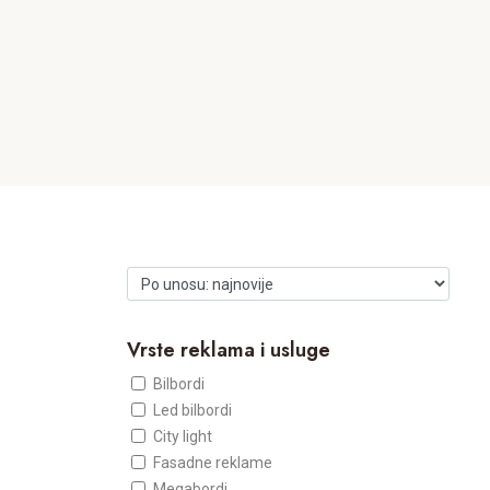
Vrste reklama i usluge
Bilbordi
Led bilbordi
City light
Fasadne reklame
Megabordi