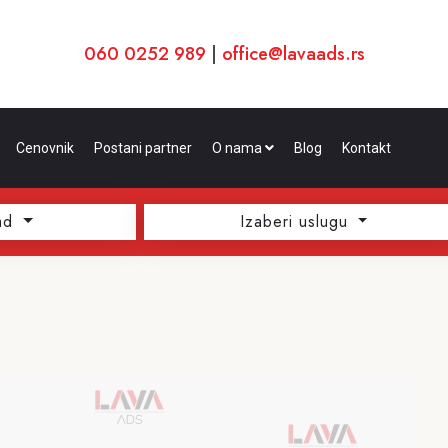
060 0252 989
|
office@lavaads.rs
Cenovnik
Postani partner
O nama
Blog
Kontakt
ad
Izaberi uslugu