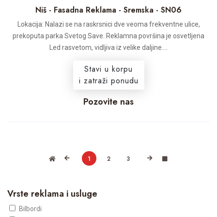
Niš - Fasadna Reklama - Sremska - SN06
Lokacija: Nalazi se na raskrsnici dve veoma frekventne ulice,
prekoputa parka Svetog Save. Reklamna površina je osvetljena
Led rasvetom, vidljiva iz velike daljine....
Stavi u korpu
i zatraži ponudu
Pozovite nas
1
2
3
Vrste reklama i usluge
Bilbordi