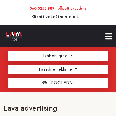
060 0252 989
|
office@lavaads.rs
Klikni i zakaži sastanak
Izaberi grad
Fasadne reklame
POGLEDAJ
Lava advertising