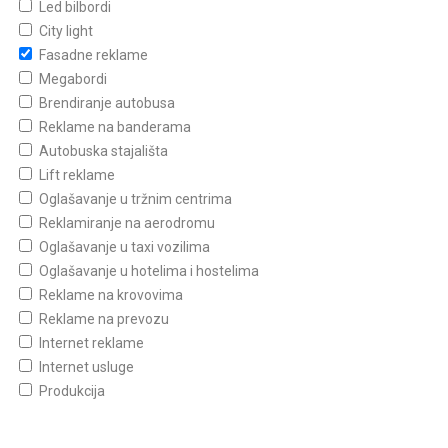
Led bilbordi
City light
Fasadne reklame
Megabordi
Brendiranje autobusa
Reklame na banderama
Autobuska stajališta
Lift reklame
Oglašavanje u tržnim centrima
Reklamiranje na aerodromu
Oglašavanje u taxi vozilima
Oglašavanje u hotelima i hostelima
Reklame na krovovima
Reklame na prevozu
Internet reklame
Internet usluge
Produkcija