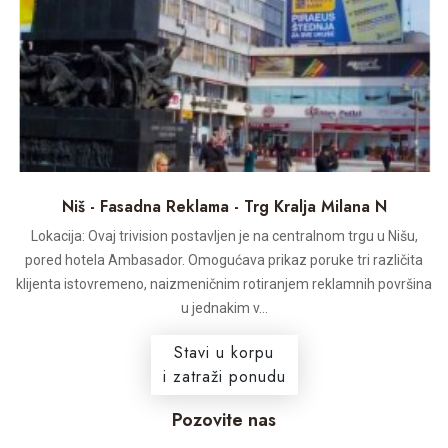
Niš - Fasadna Reklama - Trg Kralja Milana N
Lokacija: Ovaj trivision postavljen je na centralnom trgu u Nišu,
pored hotela Ambasador. Omogućava prikaz poruke tri različita
klijenta istovremeno, naizmeničnim rotiranjem reklamnih površina
u jednakim v...
Stavi u korpu
i zatraži ponudu
Pozovite nas