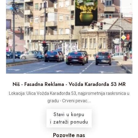
Niš - Fasadna Reklama - Vožda Karađorđa 53 MR
Lokacija: Ulica Vožda Karađorđa 53, najprometnija raskrsnica u
gradu - Crveni pevac....
Stavi u korpu
i zatraži ponudu
Pozovite nas