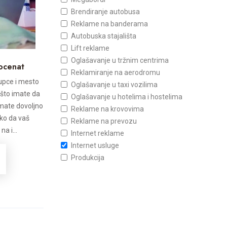
Brendiranje autobusa
Reklame na banderama
Autobuska stajališta
Lift reklame
Oglašavanje u tržnim centrima
rocenat
Reklamiranje na aerodromu
upce i mesto
Oglašavanje u taxi vozilima
što imate da
Oglašavanje u hotelima i hostelima
emate dovoljno
Reklame na krovovima
ako da vaš
Reklame na prevozu
a i...
Internet reklame
Internet usluge
Produkcija