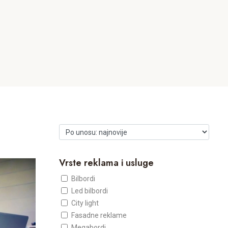
Vrste reklama i usluge
Bilbordi
Led bilbordi
City light
Fasadne reklame
Megabordi