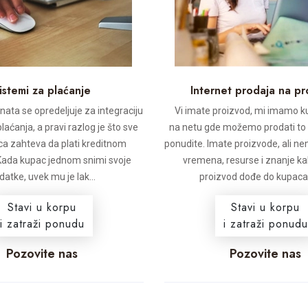
istemi za plaćanje
Internet prodaja na p
enata se opredeljuje za integraciju
Vi imate proizvod, mi imamo k
laćanja, a pravi razlog je što sve
na netu gde možemo prodati to 
ca zahteva da plati kreditnom
ponudite. Imate proizvode, ali n
Kada kupac jednom snimi svoje
vremena, resurse i znanje k
datke, uvek mu je lak...
proizvod dođe do kupaca n
Stavi u korpu
Stavi u korpu
i zatraži ponudu
i zatraži ponudu
Pozovite nas
Pozovite nas