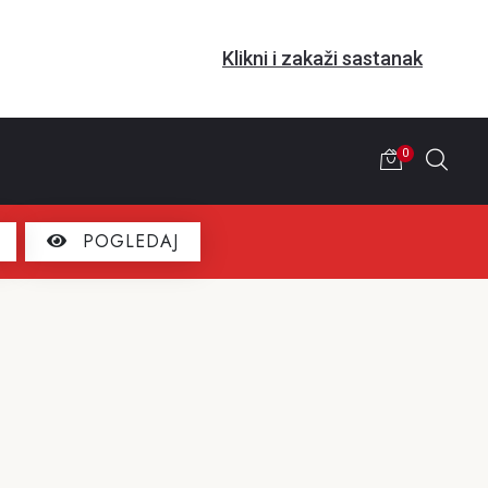
Klikni i zakaži sastanak
0
POGLEDAJ