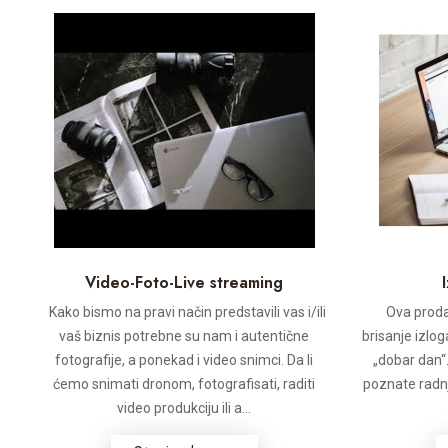
Video-Foto-Live streaming
Kako bismo na pravi način predstavili vas i/ili
Ova prodav
vaš biznis potrebne su nam i autentične
brisanje izlo
fotografije, a ponekad i video snimci. Da li
„dobar dan“…
ćemo snimati dronom, fotografisati, raditi
poznate radnj
video produkciju ili a...