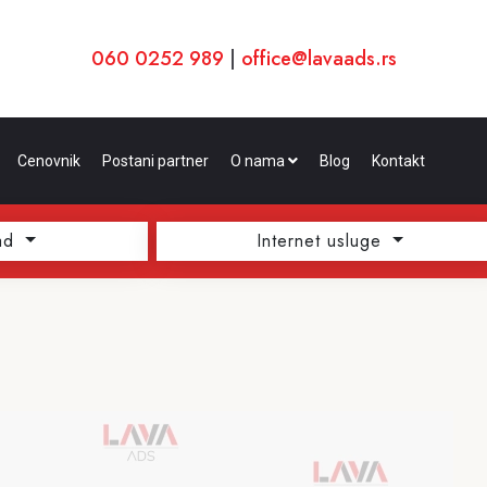
060 0252 989
|
office@lavaads.rs
Cenovnik
Postani partner
O nama
Blog
Kontakt
ad
Internet usluge