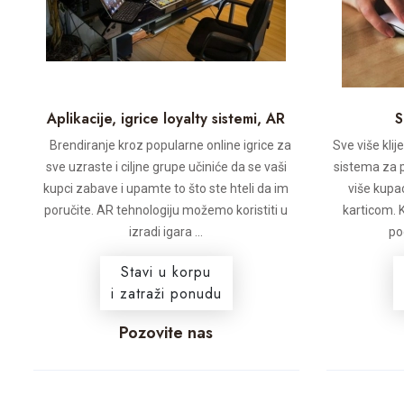
Aplikacije, igrice loyalty sistemi, AR
S
Brendiranje kroz popularne online igrice za
Sve više klij
sve uzraste i ciljne grupe učiniće da se vaši
sistema za p
kupci zabave i upamte to što ste hteli da im
više kupa
poručite. AR tehnologiju možemo koristiti u
karticom. 
izradi igara ...
po
Stavi u korpu
i zatraži ponudu
Pozovite nas