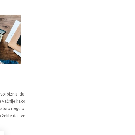
 svoj biznis, da
e važnije kako
ostoru nego u
 želite da sve