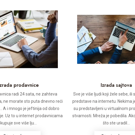
Izrada prodavnice
Izrada sajtova
nica radi 24 sata, ne zahteva
Sve je više ljudi koji žele sebe, ili
ga, ne morate sto puta dnevno reći
predstave na internetu. Nekima j
 A i mnogo je jeftinija od dobro
su predstavljeni u virtualnom pr
e. Uz to u internet prodavnicama
stvarnosti. Mreža je pobedila. Ako
kupuje sve više lju...
što ste uradil...