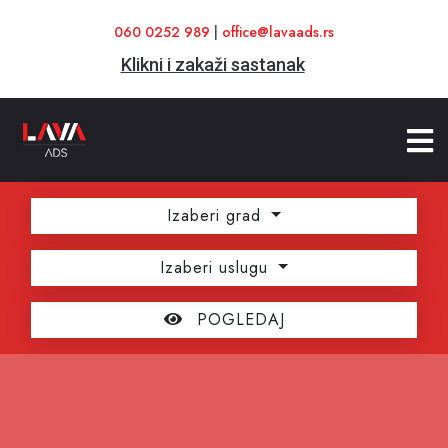
060 0252 989
|
office@lavaads.rs
Klikni i zakaži sastanak
Izaberi grad
Izaberi uslugu
POGLEDAJ