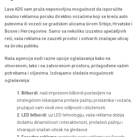
Lava ADS vam pruža neponovljivu mogućnost da isporučite
snažnu reklamnu poruku direktno vozačima koji se kreću auto
putevima ili vozeći se gradskim ulicama širom Srbije, Hrvatske i
Bosne i Hercegovine. Samo sa nekoliko izuzetno upečatljivih
reči, vaša reklama će zauzeti prostor i ostvariti značajan uticaj
na široku publiku.
Naša agencija nudi razne opcije oglašavanja kako na
otvorenom, tako i na zatvorenom prostoru, prilagođene vašim
potrebama i ciljevima. Izdvajamo sledeće mogućnosti
oglašavanja:
1. Bilbordi:
naši impresivni bilbordi postavljeni na
strategičnim lokacijama privlače pažnju prolaznika i vozača,
pružajući vam visok nivo vidljivosti i izloženosti
2. LED bilbordi:
uz LED tehnologiju, vaša reklama dobija
dodatnu dinamičnost i interaktivnost, privlačeći pažnju i
stvarajući snažan utisak na gledaoce