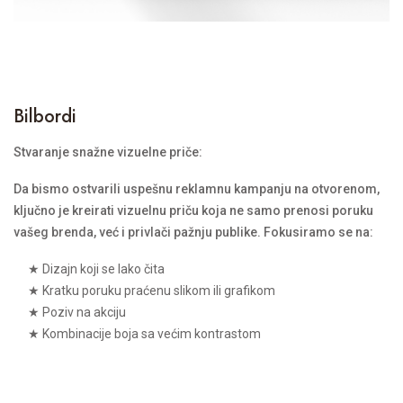
Bilbordi
Stvaranje snažne vizuelne priče:
Da bismo ostvarili uspešnu reklamnu kampanju na otvorenom,
ključno je kreirati vizuelnu priču koja ne samo prenosi poruku
vašeg brenda, već i privlači pažnju publike. Fokusiramo se na:
★ Dizajn koji se lako čita
★ Kratku poruku praćenu slikom ili grafikom
★ Poziv na akciju
★ Kombinacije boja sa većim kontrastom