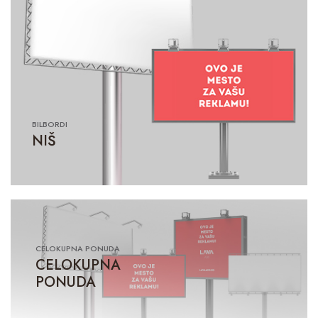
BILBORDI
NIŠ
CELOKUPNA PONUDA
CELOKUPNA
PONUDA