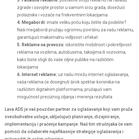
3. Fasadne reklame:
postavite svoju reklamu na fasadu
zgrade i osvojite prostor u samom srcu grada, dosežući
prolaznike i vozače na frekventnim lokacijama
4. Megabordi:
imate veliku priču koju želite da podelite?
Naši megabordi pružaju ogromnu površinu za vašu reklamu,
garantujući maksimalnu vidljivost i efekat.
5. Reklame na prevozu:
iskoristite mobilnost i pokretljivost
reklama na vozilima, autobusima, taksijima ili vozovima,
kako biste stigli do vaše ciljne publike na različitim
lokacijama
6. Internet reklame:
uz našu mrežu internet oglašavanja,
vaša reklama će dosegnuti širok spektar korisnika na
različitim digitalnim platformama, pružajući vam
mogućnost preciznog ciljanja i merenja rezultata
Lava ADS je vaš pouzdan partner za oglašavanje koji vam pruža
sveobuhvatne usluge, uključujući planiranje, dizajniranje,
implementaciju i praćenje kampanje. Naš tim stručnjaka će vam
pomoći da odaberete najefikasnije strategije oglašavanja i