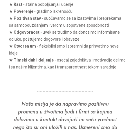
★ Rast
- stalna poboljšanja i učenje
★ Poverenje
- gradimo iskrenošću
★ Pozitivan stav
- suočavamo se sa izazovima i preprekama
sa samopouzdanjem i verom u sopstvene sposobnosti
★ Odgovornost
- uvek se trudimo da donosimo informisane
odluke, poštujemo dogovore i obaveze
★ Otvoren um
- fleksibilni smo i spremni da prihvatimo nove
ideje
★ Timski duh i deljenje
- osećaj zajedništva i motivacije delimo
i sa našim klijentima, kao i transparentnost tokom saradnje
Naša misija je da napravimo pozitivnu
promenu u životima ljudi i firmi sa kojima
dolazimo u kontakt davajući im veću vrednost
nego što su oni uložili u nas. Usmereni smo da