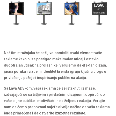
Naš tim stručnjaka će pažljivo osmisliti svaki element vaše
reklame kako bi se postigao maksimalan uticaj i ostavio
dugotrajan utisak na prolaznike. Verujemo da efektan dizajn,
jasna poruka i vizuelni identitet brenda igraju ključnu ulogu u
privlačenju pažnje i inspirisanju publike na akciju.
Sa Lava ADS-om, vaša reklama će se istaknuti iz mase,
izdvajajući se sa čitljivim i privlačnim dizajnom, dopirući do
vaše ciljne publike i motivišući ih na željenu reakciju. Verujte
nam da ćemo prepoznati najefektivnije načine da vaša reklama
bude primećena i da ostvarite izuzetne rezultate.