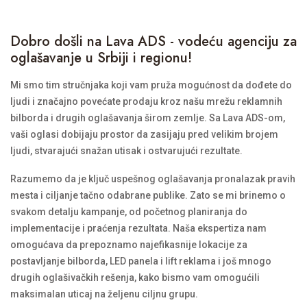
Dobro došli na Lava ADS - vodeću agenciju za
oglašavanje u Srbiji i regionu!
Mi smo tim stručnjaka koji vam pruža mogućnost da dođete do
ljudi i značajno povećate prodaju kroz našu mrežu reklamnih
bilborda i drugih oglašavanja širom zemlje. Sa Lava ADS-om,
vaši oglasi dobijaju prostor da zasijaju pred velikim brojem
ljudi, stvarajući snažan utisak i ostvarujući rezultate.
Razumemo da je ključ uspešnog oglašavanja pronalazak pravih
mesta i ciljanje tačno odabrane publike. Zato se mi brinemo o
svakom detalju kampanje, od početnog planiranja do
implementacije i praćenja rezultata. Naša ekspertiza nam
omogućava da prepoznamo najefikasnije lokacije za
postavljanje bilborda, LED panela i lift reklama i još mnogo
drugih oglašivačkih rešenja, kako bismo vam omogućili
maksimalan uticaj na željenu ciljnu grupu.