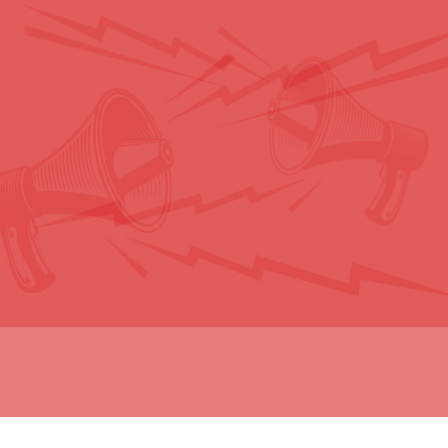
ZAKUP SVIH MEDIJA NA JEDNOM SAJTU
AGENCIJA ZA OGLAŠAVANJE
Snažno prenosimo vašu poruku
Pozovite nas