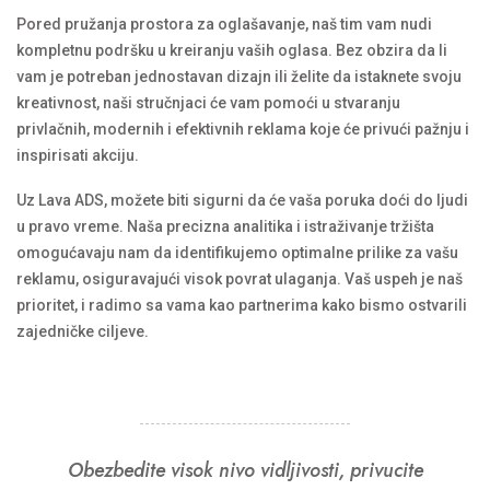
Pored pružanja prostora za oglašavanje, naš tim vam nudi
kompletnu podršku u kreiranju vaših oglasa. Bez obzira da li
vam je potreban jednostavan dizajn ili želite da istaknete svoju
kreativnost, naši stručnjaci će vam pomoći u stvaranju
privlačnih, modernih i efektivnih reklama koje će privući pažnju i
inspirisati akciju.
Uz Lava ADS, možete biti sigurni da će vaša poruka doći do ljudi
u pravo vreme. Naša precizna analitika i istraživanje tržišta
omogućavaju nam da identifikujemo optimalne prilike za vašu
reklamu, osiguravajući visok povrat ulaganja. Vaš uspeh je naš
prioritet, i radimo sa vama kao partnerima kako bismo ostvarili
zajedničke ciljeve.
Obezbedite visok nivo vidljivosti, privucite