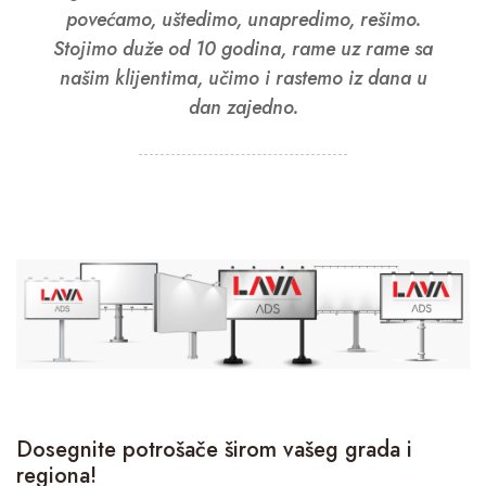
povećamo, uštedimo, unapredimo, rešimo.
Stojimo duže od 10 godina, rame uz rame sa
našim klijentima, učimo i rastemo iz dana u
dan zajedno.
Dosegnite potrošače širom vašeg grada i
regiona!