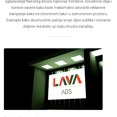
oglašavanja! Naš blog donosi najnovije trendove, inovativne ideje i
korisne savete kako biste maksimalno iskoristili reklamne
kampanje kako na otvorenom tako i u zatvorenom prostoru.
Saznajte kako da privučete pažnju svoje ciljne publike i ostvarite
željene rezultate uz našu stručnu saradnju.