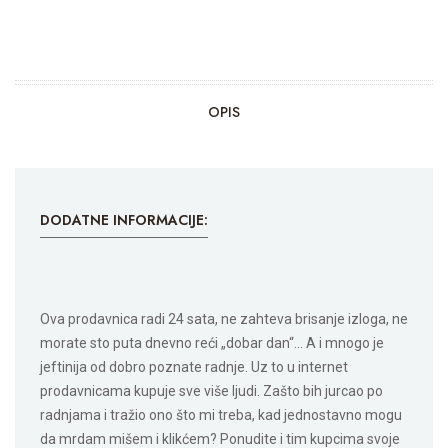
OPIS
DODATNE INFORMACIJE:
Ova prodavnica radi 24 sata, ne zahteva brisanje izloga, ne
morate sto puta dnevno reći „dobar dan“… A i mnogo je
jeftinija od dobro poznate radnje. Uz to u internet
prodavnicama kupuje sve više ljudi. Zašto bih jurcao po
radnjama i tražio ono što mi treba, kad jednostavno mogu
da mrdam mišem i klikćem? Ponudite i tim kupcima svoje