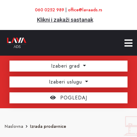
060 0252 989
|
office@lavaads.rs
Klikni i zakaži sastanak
Izaberi grad
Izaberi uslugu
POGLEDAJ
Naslovna
Izrada prodavnice