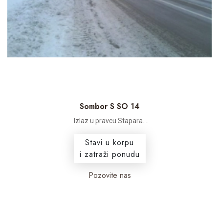
Sombor S SO 14
Izlaz u pravcu Stapara....
Stavi u korpu
i zatraži ponudu
Pozovite nas