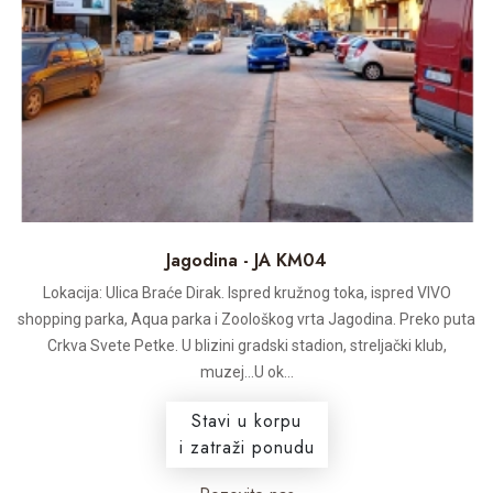
Jagodina - JA KM04
Lokacija: Ulica Braće Dirak. Ispred kružnog toka, ispred VIVO
shopping parka, Aqua parka i Zoološkog vrta Jagodina. Preko puta
Crkva Svete Petke. U blizini gradski stadion, streljački klub,
muzej...U ok...
Stavi u korpu
i zatraži ponudu