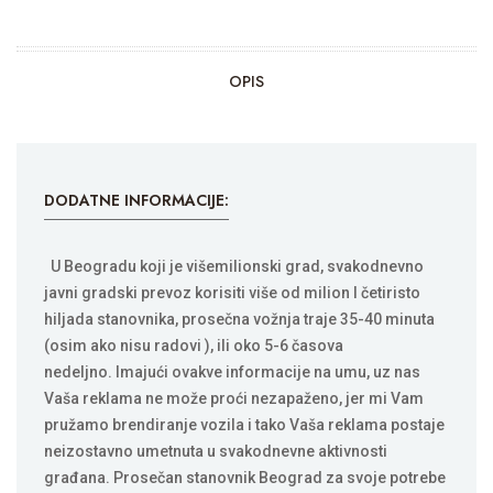
OPIS
DODATNE INFORMACIJE:
U Beogradu koji je višemilionski grad, svakodnevno
javni gradski prevoz korisiti više od milion I četiristo
hiljada stanovnika, prosečna vožnja traje 35-40 minuta
(osim ako nisu radovi ), ili oko 5-6 časova
nedeljno. Imajući ovakve informacije na umu, uz nas
Vaša reklama ne može proći nezapaženo, jer mi Vam
pružamo brendiranje vozila i tako Vaša reklama postaje
neizostavno umetnuta u svakodnevne aktivnosti
građana. Prosečan stanovnik Beograd za svoje potrebe