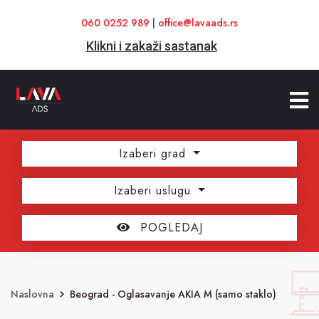
060 0252 989
|
office@lavaads.rs
Klikni i zakaži sastanak
Izaberi grad
Izaberi uslugu
POGLEDAJ
Naslovna
Beograd - Oglasavanje AKIA M (samo staklo)