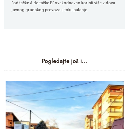
“od tačke A do tačke B” svakodnevno koristi više vidova
javnog gradskog prevoza u toku putanje.
Pogledajte još i...