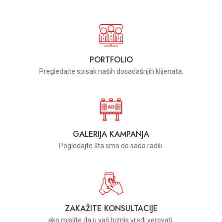
PORTFOLIO
Pregledajte spisak naših dosadašnjih klijenata.
GALERIJA KAMPANJA
Pogledajte šta smo do sada radili.
ZAKAŽITE KONSULTACIJE
ako mislite da u vaš biznis vredi verovati.