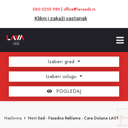
060 0252 989
|
office@lavaads.rs
Klikni i zakaži sastanak
Izaberi grad
Izaberi uslugu
POGLEDAJ
Naslovna
Novi Sad - Fasadna Reklama - Cara Dušana LA01