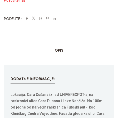
Pozovite nas
PODELITE :
OPIS
DODATNE INFORMACIJE:
Lokacija: Cara Dušana iznad UNIVEREXPOT-a, na
raskrsnici ulica Cara Dusana i Laze Nančića. Na 100m
od jedne od najvećih raskrsnica Futoški put - kod
Kliničkog Centra Vojvodine. Fasada gleda ka ulici Cara