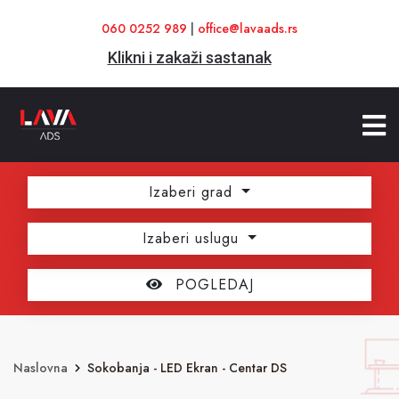
060 0252 989
|
office@lavaads.rs
Klikni i zakaži sastanak
Izaberi grad
Izaberi uslugu
POGLEDAJ
Naslovna
Sokobanja - LED Ekran - Centar DS