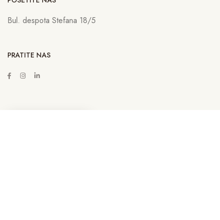
POSETITE NAS
Bul. despota Stefana 18/5
PRATITE NAS
ZAKAŽITE SASTANAK
Copyright © 2022
Lava Advertising
Sva prava zadržana. Neovlašćeno
kopiranje, preuzimanje i korišćenje sadržaja sa sajta sankcioniše se u
skladu sa Zakonom. | By
Lava NET