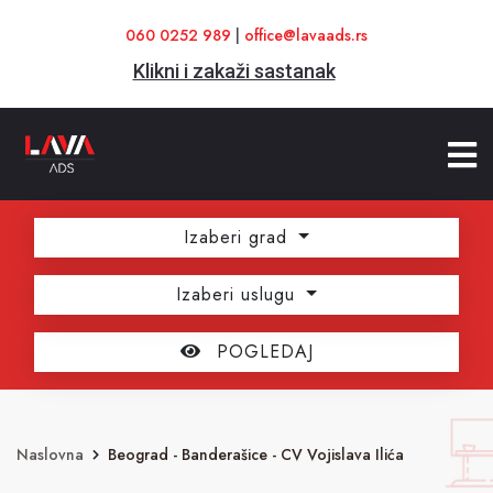
060 0252 989
|
office@lavaads.rs
Klikni i zakaži sastanak
Izaberi grad
Izaberi uslugu
POGLEDAJ
Naslovna
Beograd - Banderašice - CV Vojislava Ilića