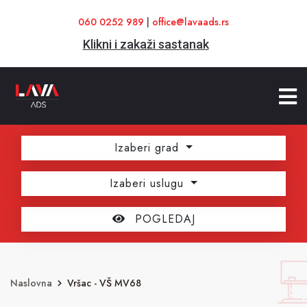
060 0252 989
|
office@lavaads.rs
Klikni i zakaži sastanak
Izaberi grad
Izaberi uslugu
POGLEDAJ
Naslovna
Vršac - VŠ MV68