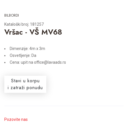
BILBORDI
Kataloški broj: 181257
Vršac - VŠ MV68
Dimenzije: 4m x 3m
Osvetljenje: Da
Cena: upit na office@lavaads.rs
Stavi u korpu
i zatraži ponudu
Pozovite nas