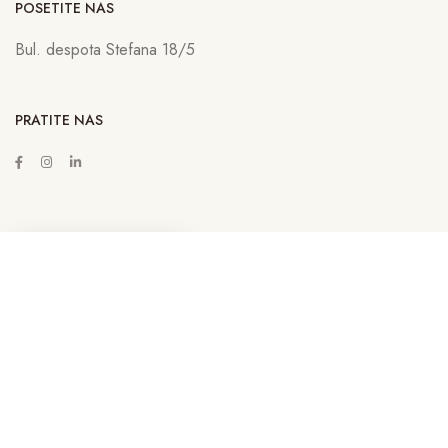
POSETITE NAS
Bul. despota Stefana 18/5
PRATITE NAS
ZAKAŽITE SASTANAK
Copyright © 2022
Lava Advertising
Sva prava zadržana. Neovlašćeno
kopiranje, preuzimanje i korišćenje sadržaja sa sajta sankcioniše se u
skladu sa Zakonom. | By
Lava NET