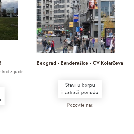
5
Beograd - Banderašice - CV Kolarčeva
 kod zgrade
...
Stavi u korpu
i zatraži ponudu
Pozovite nas