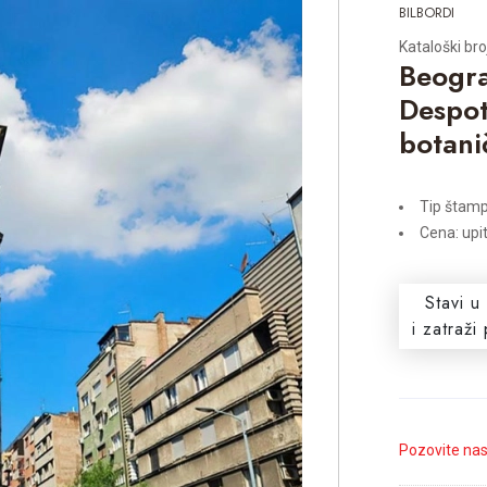
BILBORDI
Kataloški bro
Beogra
Despot
botani
Tip štamp
Cena: upi
Stavi u
i zatraž
Pozovite na