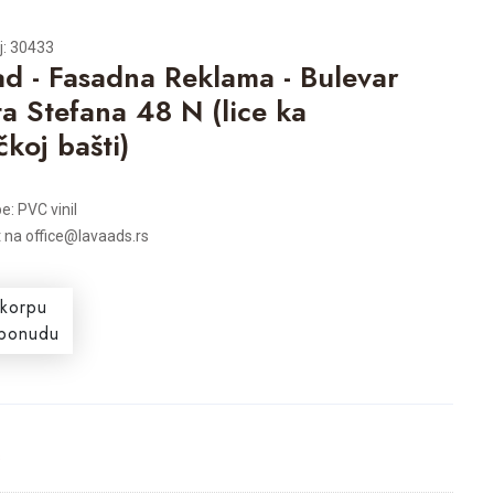
j: 30433
d - Fasadna Reklama - Bulevar
a Stefana 48 N (lice ka
čkoj bašti)
e: PVC vinil
t na office@lavaads.rs
 korpu
i ponudu
s