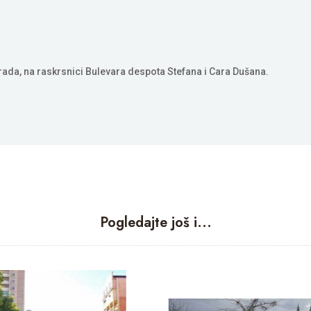
grada, na raskrsnici Bulevara despota Stefana i Cara Dušana.
Pogledajte još i...