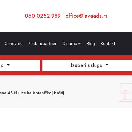
060 0252 989
|
office@lavaads.rs
Cenovnik
Postani partner
O nama
Blog
Kontakt
ad
Izaberi uslugu
na 48 N (lice ka botaničkoj bašti)