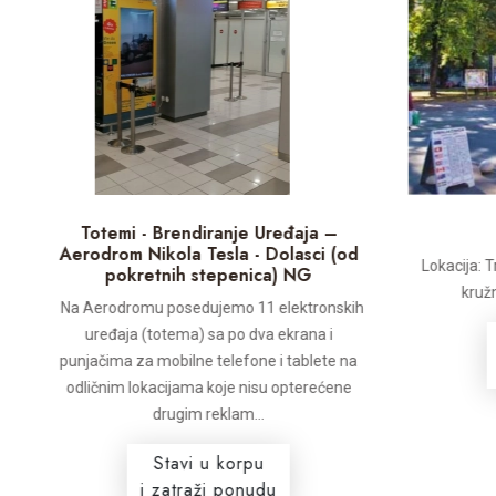
Totemi - Brendiranje Uređaja –
Aerodrom Nikola Tesla - Dolasci (od
do
Lokacija: T
pokretnih stepenica) NG
a
kružn
Na Aerodromu posedujemo 11 elektronskih
uređaja (totema) sa po dva ekrana i
punjačima za mobilne telefone i tablete na
odličnim lokacijama koje nisu opterećene
drugim reklam...
Stavi u korpu
i zatraži ponudu