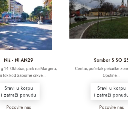
Niš - NI AN29
Sombor S SO 2
rg 14. Oktobar, park na Margeru,
Centar, početak pešačke zone
i tok kod Saborne crkve....
Opštine....
Stavi u korpu
Stavi u korpu
i zatraži ponudu
i zatraži ponudu
Pozovite nas
Pozovite nas