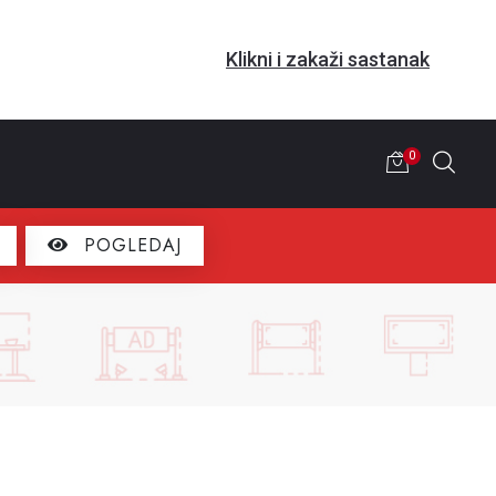
Klikni i zakaži sastanak
0
POGLEDAJ