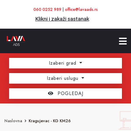
060 0252 989
|
office@lavaads.rs
Klikni i zakaži sastanak
Izaberi grad
Izaberi uslugu
POGLEDAJ
Naslovna
Kragujevac - KG KM26