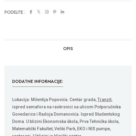
PODELITE :
OPIS
DODATNE INFORMACIJE:
Lokacija: Milentija Popovića
.
Centar grada,
Tranzit
,
ispred semafora na raskrsnici sa ulicom Potporučnika
Govedarice i Radoja Domanovića. Ispred Studentskog
Doma. U blizini Ekonomska škola, Prva Tehnička škola,
Matematički Fakultet, Veliki Park, EKO i NIS pumpe,
restorani. U blizini je klinički centar