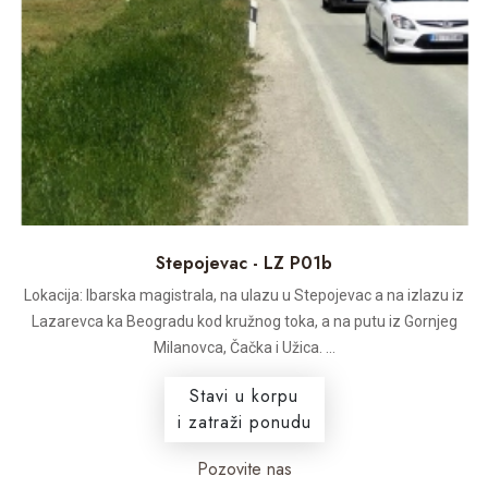
Stepojevac - LZ P01b
Lokacija: Ibarska magistrala, na ulazu u Stepojevac a na izlazu iz
Lazarevca ka Beogradu kod kružnog toka, a na putu iz Gornjeg
Milanovca, Čačka i Užica. ...
Stavi u korpu
i zatraži ponudu
Pozovite nas