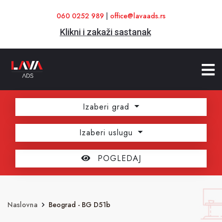
060 0252 989
|
office@lavaads.rs
Klikni i zakaži sastanak
Izaberi grad
Izaberi uslugu
POGLEDAJ
Naslovna
Beograd - BG D51b