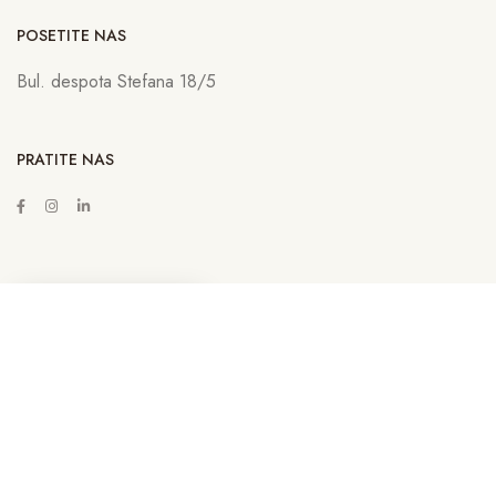
POSETITE NAS
Bul. despota Stefana 18/5
PRATITE NAS
ZAKAŽITE SASTANAK
Copyright © 2022
Lava Advertising
Sva prava zadržana. Neovlašćeno
kopiranje, preuzimanje i korišćenje sadržaja sa sajta sankcioniše se u