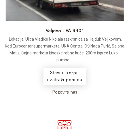
Valjevo - VA RR01
Lokacija: Ulica Vladike Nikolaja raskrsnica sa Hajduk Veljkovom.
Kod Eurocentar supermarketa, UNA Centra, OŠ Nada Purić, Salona
Matis, Čajna marketa kineske robne kuće. 200m ispred Lukoil
pumpe....
Stavi u korpu
i zatraži ponudu
Pozovite nas