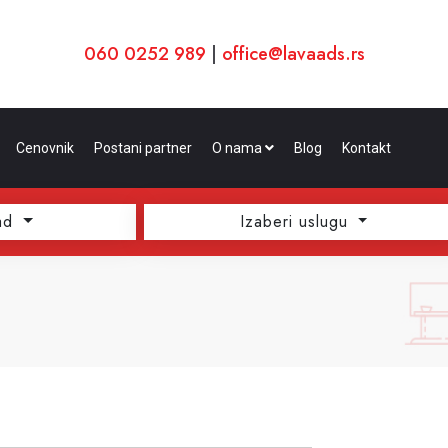
060 0252 989
|
office@lavaads.rs
Cenovnik
Postani partner
O nama
Blog
Kontakt
ad
Izaberi uslugu