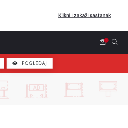
Klikni i zakaži sastanak
0
POGLEDAJ