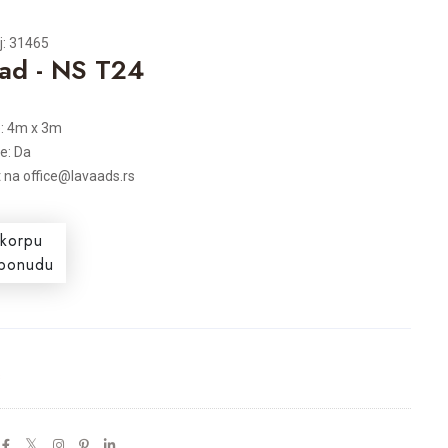
j: 31465
ad - NS T24
e: 4m x 3m
je: Da
t na office@lavaads.rs
 korpu
i ponudu
s