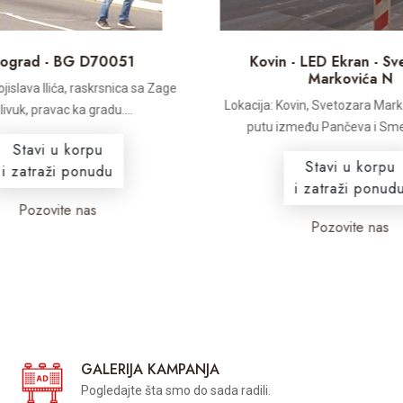
ograd - BG D70051
Kovin - LED Ekran - Sv
Markovića N
jislava Ilića, raskrsnica sa Zage
Lokacija: Kovin, Svetozara Mark
ivuk, pravac ka gradu....
putu između Pančeva i Smed
Stavi u korpu
Stavi u korpu
i zatraži ponudu
i zatraži ponudu
Pozovite nas
Pozovite nas
GALERIJA KAMPANJA
Pogledajte šta smo do sada radili.