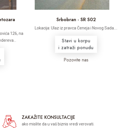
etozara
Srbobran - SR S02
Lokacija: Ulaz iz pravca Čeneja i Novog Sada....
ovića 126, na
Stavi u korpu
ereva...
V
i zatraži ponudu
Pozovite nas
ZAKAŽITE KONSULTACIJE
ako mislite da u vaš biznis vredi verovati.