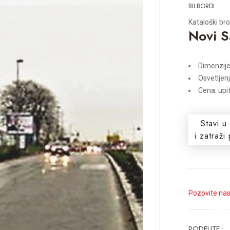
BILBORDI
Kataloški bro
Novi S
Dimenzij
Osvetljen
Cena: upi
Stavi u
i zatraž
Pozovite na
PODELITE :