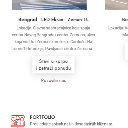
a
Beograd - LED Ekran - Zemun TL
Be
Lokacija: Glavna saobraćajnica koja spaja
Lokacija: Vo
centar Novog Beograda i centar Zemuna, ulica
Mal
koja vodi ka Zemunskom keju i Gardošu. Na
tromeđi Retenzije, Paviljona i centra Zemuna ...
Stavi u korpu
i zatraži ponudu
Pozovite nas
PORTFOLIO
Pregledajte spisak naših dosadašnjih klijenata.