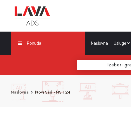
Ponuda
Naslovna
Usluge
Izaberi gr
Naslovna
Novi Sad - NS T24