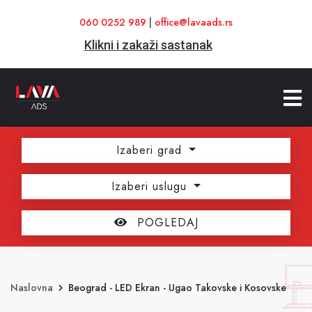
060 0252 989
|
office@lavaads.rs
Klikni i zakaži sastanak
Izaberi grad
Izaberi uslugu
POGLEDAJ
Naslovna
Beograd - LED Ekran - Ugao Takovske i Kosovske