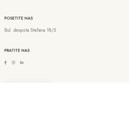
POSETITE NAS
Bul. despota Stefana 18/5
PRATITE NAS
ZAKAŽITE SASTANAK
Copyright © 2022
Lava Advertising
Sva prava zadržana. Neovlašćeno