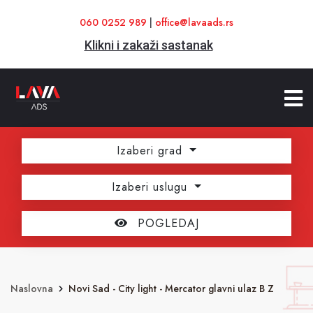
060 0252 989
|
office@lavaads.rs
Klikni i zakaži sastanak
Izaberi grad
Izaberi uslugu
POGLEDAJ
Naslovna
Novi Sad - City light - Mercator glavni ulaz B Z