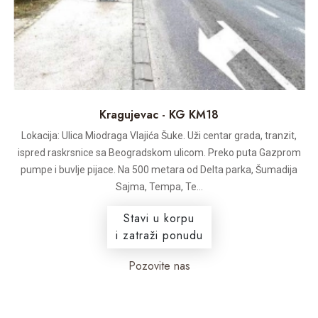
Kragujevac - KG KM18
Lokacija: Ulica Miodraga Vlajića Šuke. Uži centar grada, tranzit,
ispred raskrsnice sa Beogradskom ulicom. Preko puta Gazprom
pumpe i buvlje pijace. Na 500 metara od Delta parka, Šumadija
Sajma, Tempa, Te...
Stavi u korpu
i zatraži ponudu
Pozovite nas