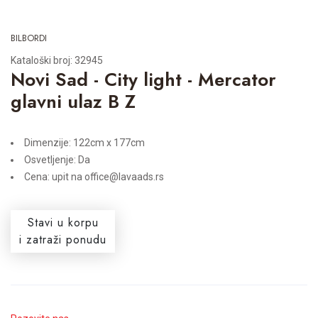
BILBORDI
Kataloški broj: 32945
Novi Sad - City light - Mercator
glavni ulaz B Z
Dimenzije: 122cm x 177cm
Osvetljenje: Da
Cena: upit na office@lavaads.rs
Stavi u korpu
i zatraži ponudu