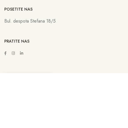
POSETITE NAS
Bul. despota Stefana 18/5
PRATITE NAS
ZAKAŽITE SASTANAK
Copyright © 2022
Lava Advertising
Sva prava zadržana. Neovlašćeno
kopiranje, preuzimanje i korišćenje sadržaja sa sajta sankcioniše se u