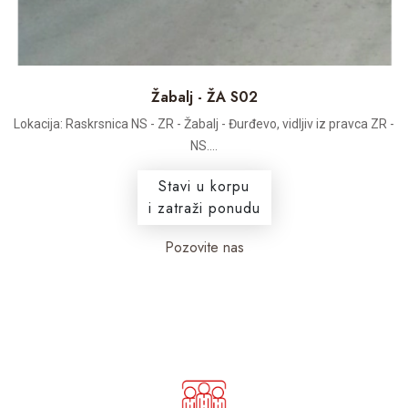
Žabalj - ŽA S02
Lokacija: Raskrsnica NS - ZR - Žabalj - Đurđevo, vidljiv iz pravca ZR -
NS....
Stavi u korpu
i zatraži ponudu
Pozovite nas