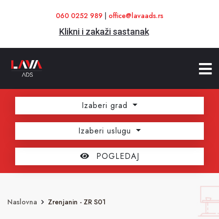
060 0252 989
|
office@lavaads.rs
Klikni i zakaži sastanak
Izaberi grad
Izaberi uslugu
POGLEDAJ
Naslovna
Zrenjanin - ZR S01