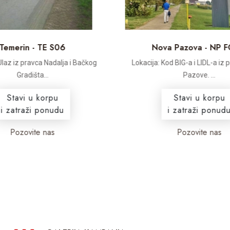
Temerin - TE S06
Nova Pazova - NP F
Ulaz iz pravca Nadalja i Bačkog
Lokacija: Kod BIG-a i LIDL-a iz 
Gradišta...
Pazove. ...
Stavi u korpu
Stavi u korpu
i zatraži ponudu
i zatraži ponudu
Pozovite nas
Pozovite nas