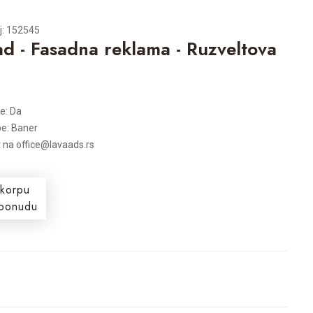
oj: 152545
d - Fasadna reklama - Ruzveltova
je: Da
e: Baner
t na office@lavaads.rs
 korpu
i ponudu
s