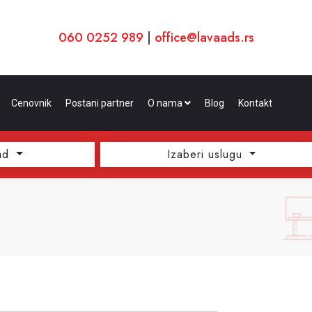
060 0252 989
|
office@lavaads.rs
Cenovnik
Postani partner
O nama
Blog
Kontakt
ad
Izaberi uslugu