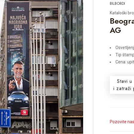
BILBORDI
Kataloški br
Beogra
AG
Osvetljen
Tip štamp
Cena: upi
Stavi u
i zatraž
Pozovite na