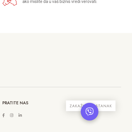
ako mislite da u vaš biznis vredi verovati.
PRATITE NAS
ZAKAŽITE SASTANAK