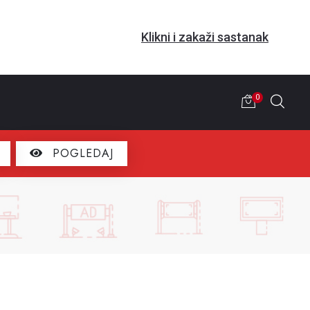
Klikni i zakaži sastanak
0
POGLEDAJ