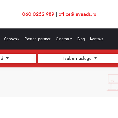
060 0252 989
|
office@lavaads.rs
Cenovnik
Postani partner
O nama
Blog
Kontakt
ad
Izaberi uslugu