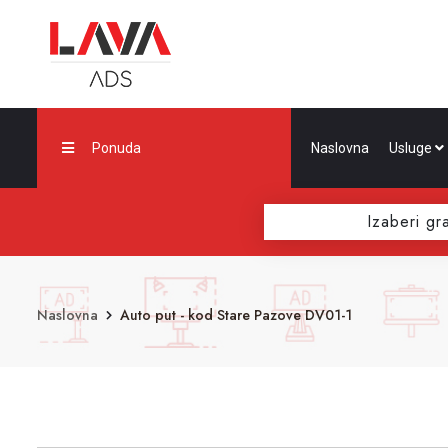
Ponuda
Naslovna
Usluge
Izaberi gr
Naslovna
Auto put - kod Stare Pazove DV01-1