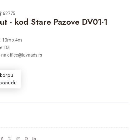
j: 62775
ut - kod Stare Pazove DV01-1
e: 10m x 4m
je: Da
t na office@lavaads.rs
 korpu
i ponudu
s