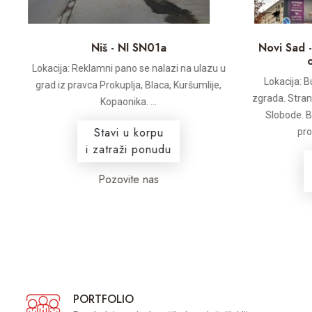
Niš - NI SN01a
Novi Sad -
Lokacija: Reklamni pano se nalazi na ulazu u
Lokacija: B
e
grad iz pravca Prokuplja, Blaca, Kuršumlije,
zgrada. Stra
Kopaonika. ...
Slobode. 
Stavi u korpu
pro
i zatraži ponudu
Pozovite nas
PORTFOLIO