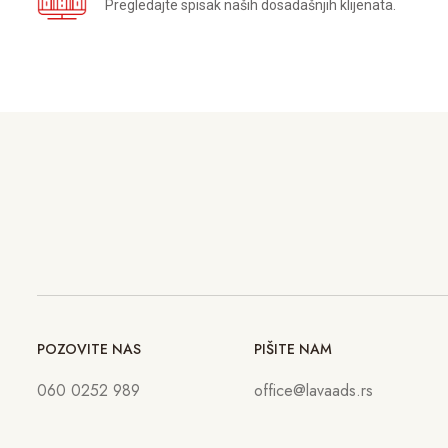
Pregledajte spisak naših dosadašnjih klijenata.
POZOVITE NAS
PIŠITE NAM
060 0252 989
office@lavaads.rs