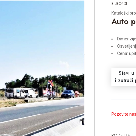
BILBORDI
Kataloški bro
Auto p
Dimenzij
Osvetljen
Cena: upi
Stavi u
i zatraž
Pozovite na
PODELITE :