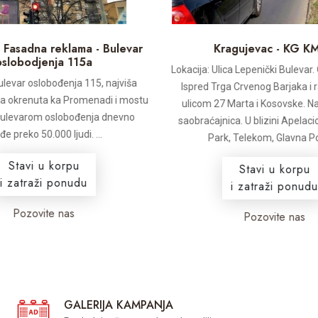
 Fasadna reklama - Bulevar
Kragujevac - KG K
oslobodjenja 115a
Lokacija: Ulica Lepenički Bulevar.
ulevar oslobođenja 115, najviša
Ispred Trga Crvenog Barjaka i 
na okrenuta ka Promenadi i mostu
ulicom 27 Marta i Kosovske. Na
Bulevarom oslobođenja dnevno
saobraćajnica. U blizini Apelaci
đe preko 50.000 ljudi. ...
Park, Telekom, Glavna Po
Stavi u korpu
Stavi u korpu
i zatraži ponudu
i zatraži ponudu
Pozovite nas
Pozovite nas
GALERIJA KAMPANJA