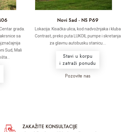
M06
Novi Sad - NS P69
 Centar grada.
Lokacija: Kisačka ulica, kod nadvožnjaka i kluba
rakrsnice sa
Contrast, preko puta LUKOIL pumpe i skretanja
jznačajnija
za glavnu autobusku stanicu....
oni Sud, Mali
Stavi u korpu
šta...
i zatraži ponudu
Pozovite nas
ZAKAŽITE KONSULTACIJE