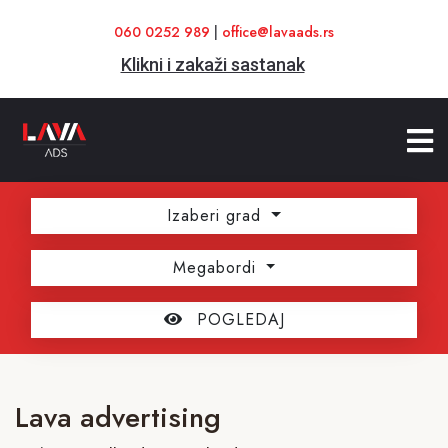
060 0252 989
|
office@lavaads.rs
Klikni i zakaži sastanak
Izaberi grad
Megabordi
POGLEDAJ
Lava advertising